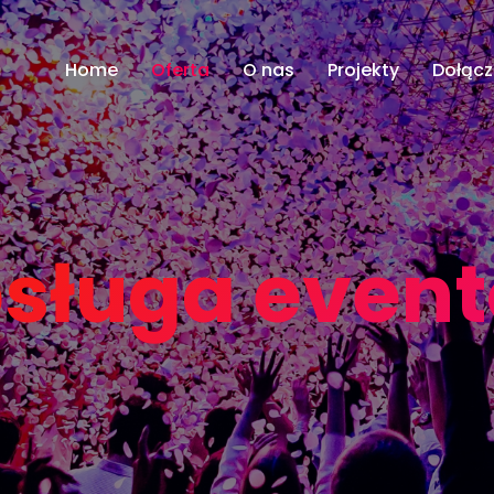
Home
Oferta
O nas
Projekty
Dołącz
sługa even