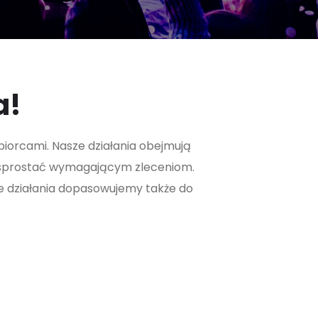
a!
dbiorcami. Nasze działania obejmują
e sprostać wymagającym zleceniom.
e działania dopasowujemy także do