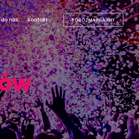
 do nas
Kontakt
POROZMAWIAJMY
tów