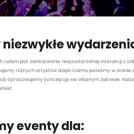
niezwykłe wydarzeni
 celem jest zainicjowanie niepowtarzalnej interakcji z o
tujemy różnych artystów dzięki czemu jesteśmy w stani
a lub opracowujemy koncepcję we własnym zakresie. Nasz
efekt.
y eventy dla: